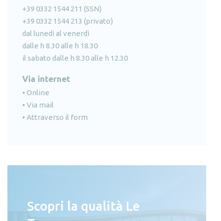
+39 0332 1544 211 (SSN)
+39 0332 1544 213 (privato)
dal lunedì al venerdì
dalle h 8.30 alle h 18.30
il sabato dalle h 8.30 alle h 12.30
Via internet
•
Online
•
Via mail
•
Attraverso il form
Scopri la qualità Le