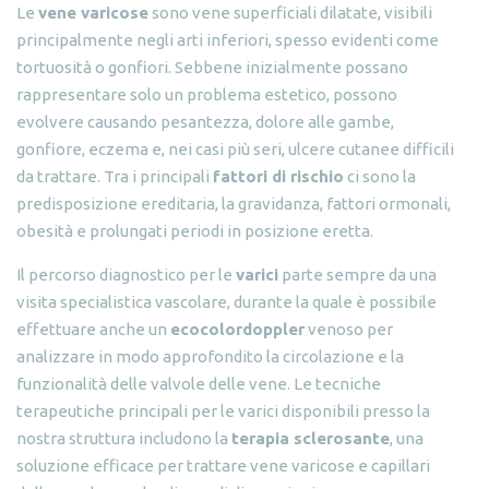
Le
vene varicose
sono vene superficiali dilatate, visibili
principalmente negli arti inferiori, spesso evidenti come
tortuosità o gonfiori. Sebbene inizialmente possano
rappresentare solo un problema estetico, possono
evolvere causando pesantezza, dolore alle gambe,
gonfiore, eczema e, nei casi più seri, ulcere cutanee difficili
da trattare. Tra i principali
fattori di rischio
ci sono la
predisposizione ereditaria, la gravidanza, fattori ormonali,
obesità e prolungati periodi in posizione eretta.
Il percorso diagnostico per le
varici
parte sempre da una
visita specialistica vascolare, durante la quale è possibile
effettuare anche un
ecocolordoppler
venoso per
analizzare in modo approfondito la circolazione e la
funzionalità delle valvole delle vene. Le tecniche
terapeutiche principali per le varici disponibili presso la
nostra struttura includono la
terapia sclerosante
, una
soluzione efficace per trattare vene varicose e capillari