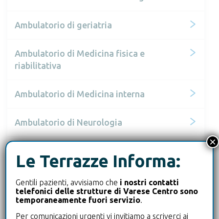
Ambulatorio di geriatria
Ambulatorio di Medicina fisica e
riabilitativa
Ambulatorio di Medicina interna
Ambulatorio di Neurologia
×
Ambulatorio di Oculistica
Le Terrazze Informa:
Ambulatorio di Ortopedia
Gentili pazienti, avvisiamo che
i nostri contatti
telefonici delle strutture di Varese Centro sono
temporaneamente fuori servizio
.
Ambulatorio di Osteoporosi
Per comunicazioni urgenti vi invitiamo a scriverci ai