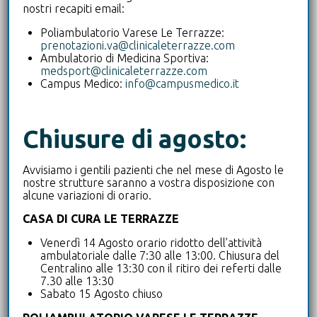
nostri recapiti email:
Ambulatorio di Pneumologia
Poliambulatorio Varese Le Terrazze:
prenotazioni.va@clinicaleterrazze.com
Ambulatorio di Medicina Sportiva:
Ambulatorio di Proctologia
medsport@clinicaleterrazze.com
Campus Medico:
info@campusmedico.it
Ambulatorio di senologia
Chiusure di agosto:
Ambulatorio di Urologia e Andrologia
Avvisiamo i gentili pazienti che nel mese di Agosto le
nostre strutture saranno a vostra disposizione con
Ambulatorio di vulnologia
alcune variazioni di orario.
CASA DI CURA LE TERRAZZE
Ambulatorio infermieristico
Venerdì 14 Agosto orario ridotto dell’attività
ambulatoriale dalle 7:30 alle 13:00. Chiusura del
Centralino alle 13:30 con il ritiro dei referti dalle
Ambulatorio Parkinson
7.30 alle 13:30
Sabato 15 Agosto chiuso
Diagnostica per immagini