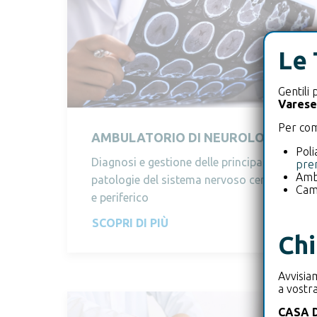
Le 
Gentili 
Varese
Per comu
AMBULATORIO DI NEUROLOGIA
Poli
Diagnosi e gestione delle principali
pren
Ambu
patologie del sistema nervoso centrale
Cam
e periferico
SCOPRI DI PIÙ
Chi
Avvisia
a vostra
CASA 