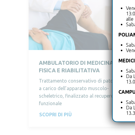
Vene
13:0
alle
Sab
POLIA
Saba
Vene
MEDIC
AMBULATORIO DI MEDICINA
FISICA E RIABILITATIVA
Saba
Da L
Trattamento conservativo di patologie
13.
a carico dell’apparato muscolo-
CAMPU
scheletrico, finalizzato al recupero
Saba
funzionale
Da L
13.
SCOPRI DI PIÙ