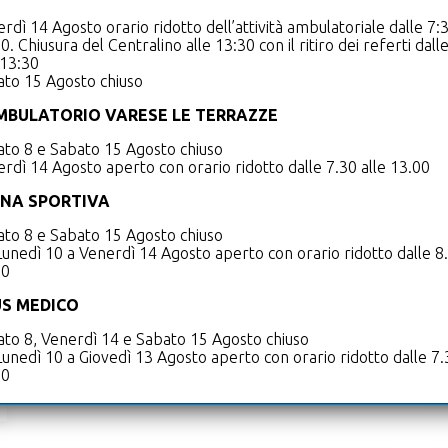
rdì 14 Agosto orario ridotto dell’attività ambulatoriale dalle 7:3
0. Chiusura del Centralino alle 13:30 con il ritiro dei referti dall
 13:30
ato 15 Agosto chiuso
MBULATORIO VARESE LE TERRAZZE
to 8 e Sabato 15 Agosto chiuso
rdì 14 Agosto aperto con orario ridotto dalle 7.30 alle 13.00
INA SPORTIVA
AMBULATORIO DI
DIABETOLOGIA
to 8 e Sabato 15 Agosto chiuso
unedì 10 a Venerdì 14 Agosto aperto con orario ridotto dalle 8.
Prevenzione, diagnosi e trattamento del
00
diabete mellito e delle sue complicanze
S MEDICO
SCOPRI DI PIÙ
to 8, Venerdì 14 e Sabato 15 Agosto chiuso
unedì 10 a Giovedì 13 Agosto aperto con orario ridotto dalle 7.
30