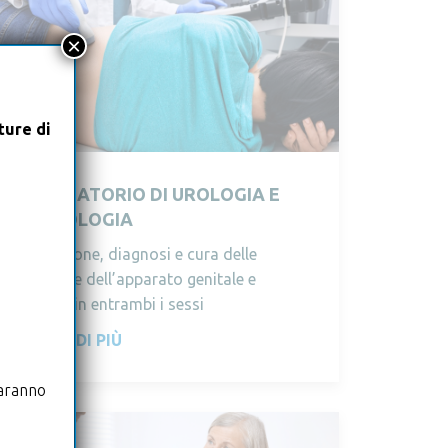
×
tture di
AMBULATORIO DI UROLOGIA E
ANDROLOGIA
Valutazione, diagnosi e cura delle
patologie dell’apparato genitale e
urinario in entrambi i sessi
SCOPRI DI PIÙ
saranno