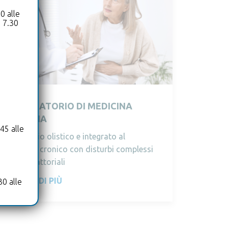
0 alle
e 7.30
AMBULATORIO DI MEDICINA
INTERNA
45 alle
Approccio olistico e integrato al
paziente cronico con disturbi complessi
o multifattoriali
SCOPRI DI PIÙ
30 alle