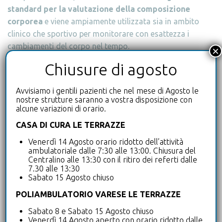
standard per la valutazione della composizione
corporea
e viene ampiamente utilizzata sia in ambito
clinico che sportivo per monitorare con esattezza i
cambiamenti del corpo nel tempo.
×
Chiusure di agosto
Avvisiamo i gentili pazienti che nel mese di Agosto le
A chi è consigliata l’analisi della
nostre strutture saranno a vostra disposizione con
alcune variazioni di orario.
composizione corporea?
CASA DI CURA LE TERRAZZE
Venerdì 14 Agosto orario ridotto dell’attività
L’esame DEXA total body è consigliato a tutte le
ambulatoriale dalle 7:30 alle 13:00. Chiusura del
persone che desiderano ottenere una valutazione
Centralino alle 13:30 con il ritiro dei referti dalle
7.30 alle 13:30
precisa della propria composizione corporea, sia per
Sabato 15 Agosto chiuso
ragioni di salute che per obiettivi legati al benessere o
POLIAMBULATORIO VARESE LE TERRAZZE
alla performance fisica.
I dati raccolti vengono
analizzati da professionisti qualificati
, come dietisti
Sabato 8 e Sabato 15 Agosto chiuso
o nutrizionisti,
Venerdì 14 Agosto aperto con orario ridotto dalle
che elaborano piani personalizzati