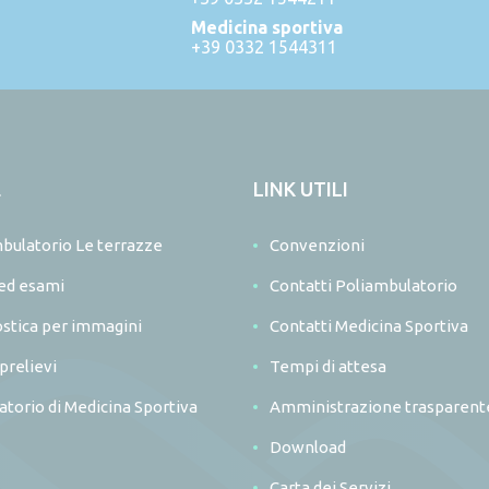
Medicina sportiva
+39 0332 1544311
E
LINK UTILI
bulatorio Le terrazze
Convenzioni
 ed esami
Contatti Poliambulatorio
stica per immagini
Contatti Medicina Sportiva
prelievi
Tempi di attesa
torio di Medicina Sportiva
Amministrazione trasparent
Download
Carta dei Servizi