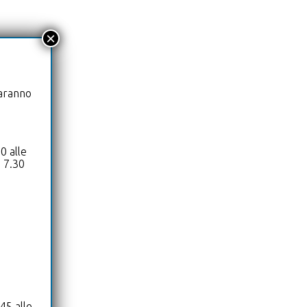
×
saranno
0 alle
e 7.30
45 alle