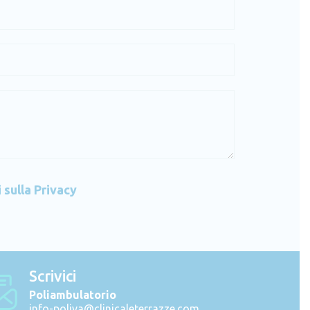
 sulla Privacy
Scrivici
Poliambulatorio
info-poliva@clinicaleterrazze.com