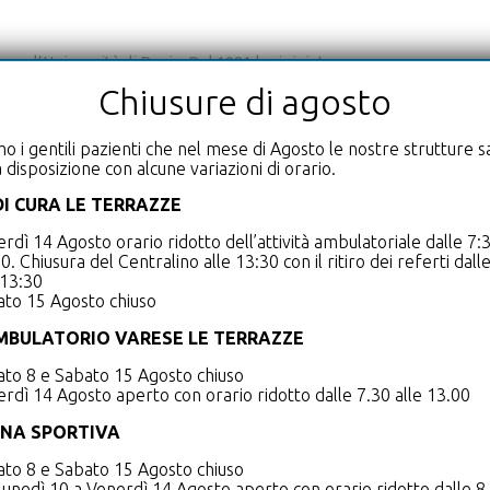
sso l’Università di Pavia. Dal 1981 ho iniziato a
 Circolo di Varese in qualità di studente interno, dal
Chiusure di agosto
stato assunto a tempo indeterminato presso la U.O.
seguito la Specialità di Cardiologia presso l’Università
mo i gentili pazienti che nel mese di Agosto le nostre strutture 
 disposizione con alcune variazioni di orario.
DI CURA LE TERRAZZE
i Varese, a partire dal 1989 fino al 2010, mi ha
rdì 14 Agosto orario ridotto dell’attività ambulatoriale dalle 7:3
ella gestione dell’Unità Coronarica, del reparto di
0. Chiusura del Centralino alle 13:30 con il ritiro dei referti dall
grafia, ergometria, Holter). Infine, dal 1998 fino al
 13:30
ve ho eseguito migliaia di esami coronarografici e
ato 15 Agosto chiuso
ca, sia elettiva che durante infarto miocardico acuto.
MBULATORIO VARESE LE TERRAZZE
nto di pacemaker e/o defibrillatori, oltre che di
to 8 e Sabato 15 Agosto chiuso
diache, partecipando a corsi specifici negli Stati Uniti,
rdì 14 Agosto aperto con orario ridotto dalle 7.30 alle 13.00
ure di impianto/ablazione presso il Laboratorio di
INA SPORTIVA
to 8 e Sabato 15 Agosto chiuso
Direttore-Primario della U.O. Cardiologia
unedì 10 a Venerdì 14 Agosto aperto con orario ridotto dalle 8.