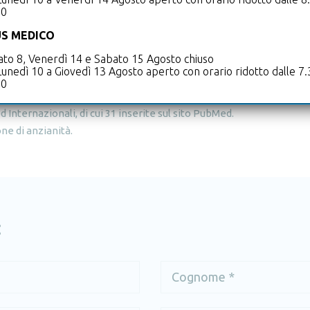
 è stata affidata anche la Direzione della U.O.
00
ominato Direttore del Dipartimento di
S MEDICO
rsizio, a cui fanno capo i Presidi Ospedalieri di
to 8, Venerdì 14 e Sabato 15 Agosto chiuso
fidatimi dalla ASST Valle Olona mi hanno permesso di
unedì 10 a Giovedì 13 Agosto aperto con orario ridotto dalle 7.
 la gestione manageriale delle strutture Ospedaliere,
30
rante la mia esperienza lavorativa ho pubblicato 115
d Internazionali, di cui 31 inserite sul sito PubMed.
ne di anzianità.
: