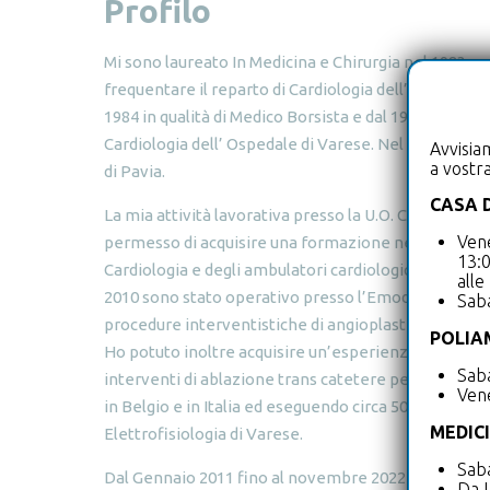
Profilo
Mi sono laureato In Medicina e Chirurgia nel 1983 pre
frequentare il reparto di Cardiologia dell’ospedale di
1984 in qualità di Medico Borsista e dal 1989 sono 
Cardiologia dell’ Ospedale di Varese. Nel 1990 ho con
Avvisia
a vostra
di Pavia.
CASA 
La mia attività lavorativa presso la U.O. Cardiologia d
Vene
permesso di acquisire una formazione nei confronti d
13:0
Cardiologia e degli ambulatori cardiologici (ecocardio
alle
2010 sono stato operativo presso l’Emodinamica, do
Sab
procedure interventistiche di angioplastica coronari
POLIA
Ho potuto inoltre acquisire un’esperienza nell’impia
Saba
interventi di ablazione trans catetere per aritmie car
Vene
in Belgio e in Italia ed eseguendo circa 5000 proced
MEDIC
Elettrofisiologia di Varese.
Saba
Dal Gennaio 2011 fino al novembre 2022 sono stato 
Da L