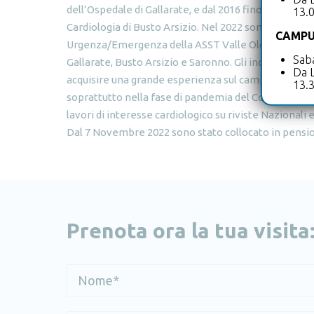
dell’Ospedale di Gallarate, e dal 2016 fino al 2022 mi
13.
Cardiologia di Busto Arsizio. Nel 2022 sono stato n
CAMPU
Urgenza/Emergenza della ASST Valle Olona di Busto A
Saba
Gallarate, Busto Arsizio e Saronno. Gli incarichi af
Da L
acquisire una grande esperienza sul campo riguardo
13.
soprattutto nella fase di pandemia del Covid-19. Du
lavori di interesse cardiologico su riviste Nazionali e
Dal 7 Novembre 2022 sono stato collocato in pensio
Prenota ora la tua visita