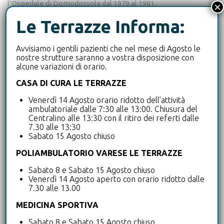
l’Ospedale di Domodossola dal 1979 al 1981.
×
Successivamente ho lavorato come Assistente
Le Terrazze Informa:
Ortopedico presso l’Ospedale di Cittiglio fino al 2001 e,
in seguito, presso l’Ospedale di Tradate fino al 2011.
Avvisiamo i gentili pazienti che nel mese di Agosto le
Parallelamente, ho svolto attività come fisiatra presso
nostre strutture saranno a vostra disposizione con
diverse strutture RSA, tra cui La Pineta a Tradate,
alcune variazioni di orario.
Cortevecchia a Carnago Pertusella e San Andrea a
CASA DI CURA LE TERRAZZE
Cassano Magnago, tra il 2006 e il 2016.
Venerdì 14 Agosto orario ridotto dell’attività
ambulatoriale dalle 7:30 alle 13:00. Chiusura del
Ho inoltre esercitato attività chirurgica come libero
Centralino alle 13:30 con il ritiro dei referti dalle
professionista presso diverse strutture, tra cui il
7.30 alle 13:30
Sabato 15 Agosto chiuso
Quadrante di Omegna, la Clinica San Gaudenzio di
Novara e il Policlinico di Monza, e attività
POLIAMBULATORIO VARESE LE TERRAZZE
ambulatoriale in numerosi poliambulatori sul
Sabato 8 e Sabato 15 Agosto chiuso
territorio.
Venerdì 14 Agosto aperto con orario ridotto dalle
7.30 alle 13.00
Dal 2026 sono parte dell’équipe dell’Ambulatorio di
MEDICINA SPORTIVA
Medicina Fisica e Riabilitativa del Poliambulatorio
Varese Le Terrazze. Un ruolo che mi permette di
Sabato 8 e Sabato 15 Agosto chiuso