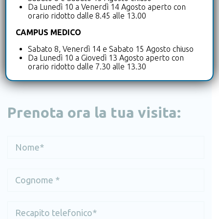
Da Lunedì 10 a Venerdì 14 Agosto aperto con
sviluppare per i miei pazienti iter di riabilitazione
orario ridotto dalle 8.45 alle 13.00
personalizzati attraverso visite fisiatriche e
trattamenti quali onde d’urto, ozono paravertebrale e
CAMPUS MEDICO
infiltrazioni.
Sabato 8, Venerdì 14 e Sabato 15 Agosto chiuso
Da Lunedì 10 a Giovedì 13 Agosto aperto con
orario ridotto dalle 7.30 alle 13.30
Prenota ora la tua visita: