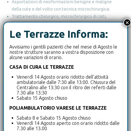
Asportazioni di neoformazioni benigne e maligne
della cute e del volto con tecnica microchirurgica;
Trattamento chirurgico, microchirurgico di cisti,
×
lipomi, accessi, fibromi;
Le Terrazze Informa:
Laser chirurgia di cute e mucose.
Da settembre 2025 la mia attività chirurgica inizia
anche nel Poliambulatorio Le Terrazze di Varese.
Avvisiamo i gentili pazienti che nel mese di Agosto le
nostre strutture saranno a vostra disposizione con
alcune variazioni di orario.
CASA DI CURA LE TERRAZZE
Venerdì 14 Agosto orario ridotto dell’attività
ambulatoriale dalle 7:30 alle 13:00. Chiusura del
Centralino alle 13:30 con il ritiro dei referti dalle
7.30 alle 13:30
Sabato 15 Agosto chiuso
Prenota ora la tua visita:
POLIAMBULATORIO VARESE LE TERRAZZE
Sabato 8 e Sabato 15 Agosto chiuso
Venerdì 14 Agosto aperto con orario ridotto dalle
7.30 alle 13.00