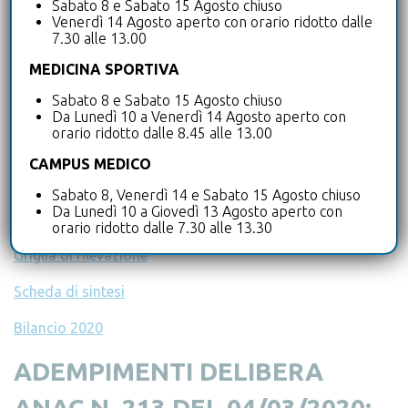
Sabato 8 e Sabato 15 Agosto chiuso
Scheda di sintesi
Venerdì 14 Agosto aperto con orario ridotto dalle
7.30 alle 13.00
Bilancio 2021
MEDICINA SPORTIVA
Sabato 8 e Sabato 15 Agosto chiuso
Da Lunedì 10 a Venerdì 14 Agosto aperto con
ADEMPIMENTI DELIBERA
orario ridotto dalle 8.45 alle 13.00
ANAC N. 294 DEL 13/04/2021:
CAMPUS MEDICO
Sabato 8, Venerdì 14 e Sabato 15 Agosto chiuso
Da Lunedì 10 a Giovedì 13 Agosto aperto con
Documento di attestazione
orario ridotto dalle 7.30 alle 13.30
Griglia di rilevazione
Scheda di sintesi
Bilancio 2020
ADEMPIMENTI DELIBERA
ANAC N. 213 DEL 04/03/2020: