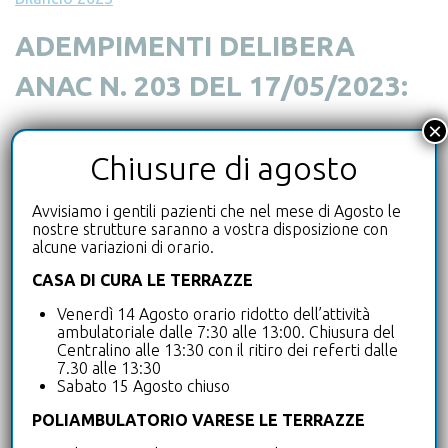
ADEMPIMENTI DELIBERA
ANAC N. 203 DEL 17/05/2023:
×
Documento di attestazione
Chiusure di agosto
Griglia di rilevazione
Avvisiamo i gentili pazienti che nel mese di Agosto le
Bilancio 2022
nostre strutture saranno a vostra disposizione con
alcune variazioni di orario.
ADEMPIMENTI DELIBERA
CASA DI CURA LE TERRAZZE
ANAC N. 201 DEL 13/04/2022:
Venerdì 14 Agosto orario ridotto dell’attività
ambulatoriale dalle 7:30 alle 13:00. Chiusura del
Centralino alle 13:30 con il ritiro dei referti dalle
7.30 alle 13:30
Documento di attestazione
Sabato 15 Agosto chiuso
Griglia di rilevazione
POLIAMBULATORIO VARESE LE TERRAZZE